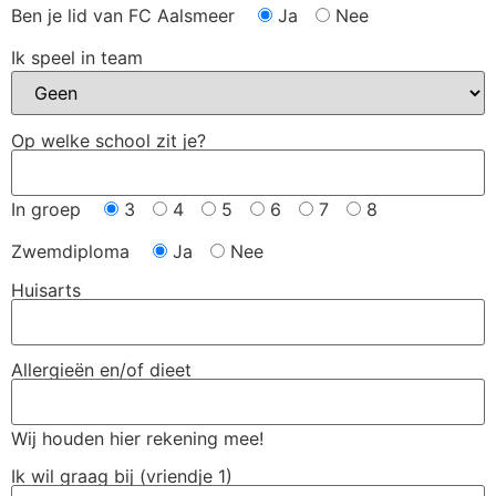
Ben je lid van FC Aalsmeer
Ja
Nee
Ik speel in team
Op welke school zit je?
In groep
3
4
5
6
7
8
Zwemdiploma
Ja
Nee
Huisarts
Allergieën en/of dieet
Wij houden hier rekening mee!
Ik wil graag bij (vriendje 1)